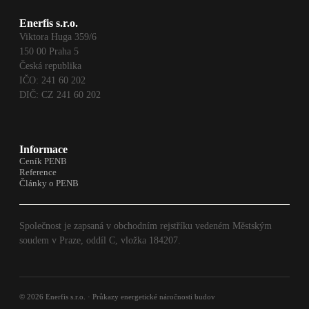
Enerfis s.r.o.
Viktora Huga 359/6
150 00 Praha 5
Česká republika
IČO: 241 60 202
DIČ: CZ 241 60 202
Informace
Ceník PENB
Reference
Články o PENB
Společnost je zapsaná v obchodním rejstříku vedeném Městským
soudem v Praze, oddíl C, vložka 184207.
© 2026 Enerfis s.r.o. · Průkazy energetické náročnosti budov