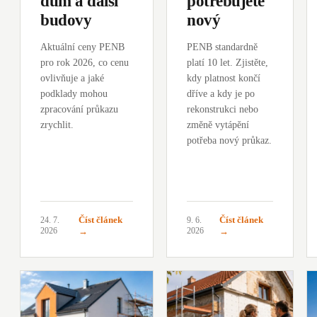
dům a další
potřebujete
budovy
nový
Aktuální ceny PENB
PENB standardně
pro rok 2026, co cenu
platí 10 let. Zjistěte,
ovlivňuje a jaké
kdy platnost končí
podklady mohou
dříve a kdy je po
zpracování průkazu
rekonstrukci nebo
zrychlit.
změně vytápění
potřeba nový průkaz.
Číst článek
Číst článek
24. 7.
9. 6.
2026
→
2026
→