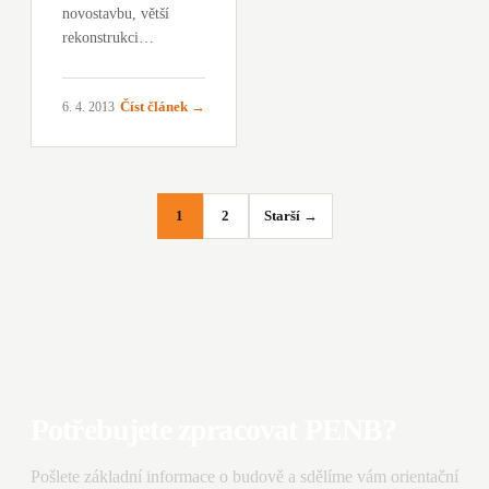
novostavbu, větší
rekonstrukci…
Číst článek →
6. 4. 2013
Stránkování
1
2
Starší →
příspěvků
Potřebujete zpracovat PENB?
Pošlete základní informace o budově a sdělíme vám orientační