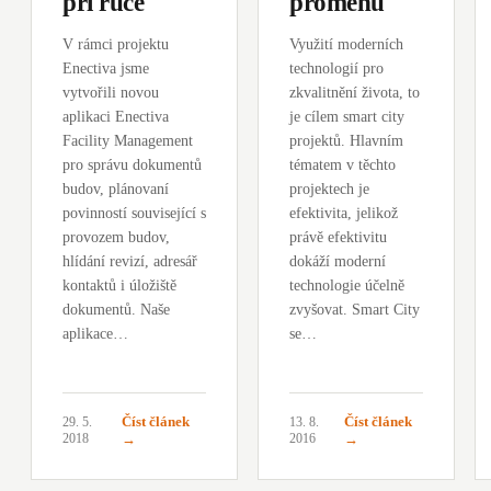
při ruce
proměnu
V rámci projektu
Využití moderních
Enectiva jsme
technologií pro
vytvořili novou
zkvalitnění života, to
aplikaci Enectiva
je cílem smart city
Facility Management
projektů. Hlavním
pro správu dokumentů
tématem v těchto
budov, plánovaní
projektech je
povinností související s
efektivita, jelikož
provozem budov,
právě efektivitu
hlídání revizí, adresář
dokáží moderní
kontaktů i úložiště
technologie účelně
dokumentů. Naše
zvyšovat. Smart City
aplikace…
se…
Číst článek
Číst článek
29. 5.
13. 8.
2018
→
2016
→