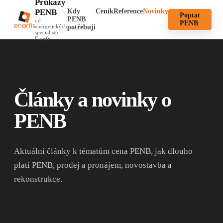
Průkazy
PENB
Kdy
Ceník
Reference
Novinky
Poptat
PENB
od
PENB
energetických
potřebuji
specialistů
Enerfis
Články a novinky o
PENB
Aktuální články k tématům cena PENB, jak dlouho
platí PENB, prodej a pronájem, novostavba a
rekonstrukce.