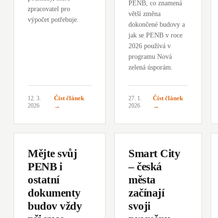
PENB, co znamená
zpracovatel pro
větší změna
výpočet potřebuje.
dokončené budovy a
jak se PENB v roce
2026 používá v
programu Nová
zelená úsporám.
Číst článek
Číst článek
12. 3.
27. 1.
2026
→
2026
→
Mějte svůj
Smart City
PENB i
– česká
ostatní
města
dokumenty
začínají
budov vždy
svoji