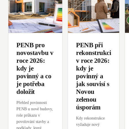
PENB pro
PENB při
novostavbu v
rekonstrukci
roce 2026:
v roce 2026:
kdy je
kdy je
povinný a co
povinný a
je potřeba
jak souvisí s
doložit
Novou
zelenou
Přehled povinnosti
úsporám
PENB u nové budovy,
role průkazu v
Kdy rekonstrukce
povolování stavby a
vyžaduje nový
podklady, které