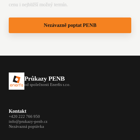
cenu i nejbližší možný termín.
Nezávazně poptat PENB
Průkazy PENB
od společnosti Enerfis s.r.o.
Kontakt
+420 222 766 950
info@prukazy-penb.cz
Nezávazná poptávka